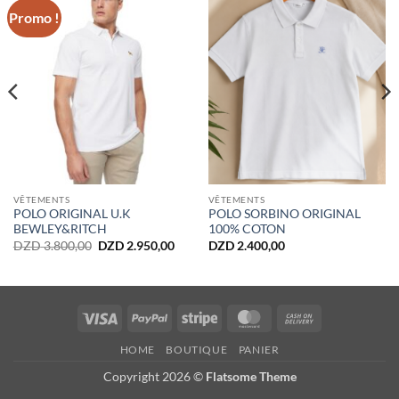
Promo !
VÊTEMENTS
VÊTEMENTS
POLO ORIGINAL U.K
POLO SORBINO ORIGINAL
BEWLEY&RITCH
100% COTON
x
Le
Le
DZD
3.800,00
DZD
2.950,00
DZD
2.400,00
uel
prix
prix
:
initial
actuel
 2.600,00.
était :
est :
DZD 3.800,00.
DZD 2.950,00.
Visa
PayPal
Stripe
MasterCard
Cash
On
HOME
BOUTIQUE
PANIER
Delivery
Copyright 2026 ©
Flatsome Theme