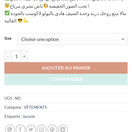
initial
actuel
باش تشري مرتاح !
تحب الصور الحقيقية
était :
est :
مالا متع روحك دربة وحدة الصيف هادي بالبولو لاكوست بالجودة
DZD 3.800,00.
DZD 2.600,00
العالية
.
Size
quantité de POLO LACOSTE 100% COTON
AJOUTER AU PANIER
COMMANDER
UGS :
ND
Catégorie :
VÊTEMENTS
Étiquette :
lacoste