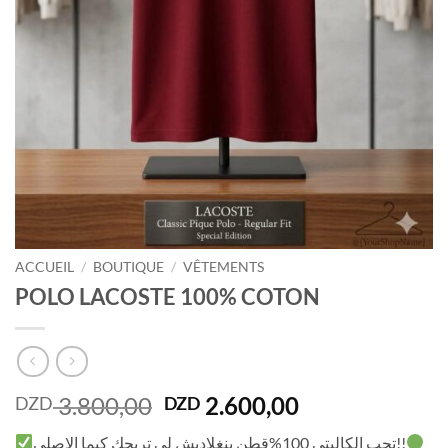
ACCUEIL
/
BOUTIQUE
/
VÊTEMENTS
POLO LACOSTE 100% COTON
Le
Le
3.800,00
2.600,00
DZD
DZD
prix
prix
تحب الكاليتي 100%قطن بنغلاديش لي تريحك كيما الاصلي!!