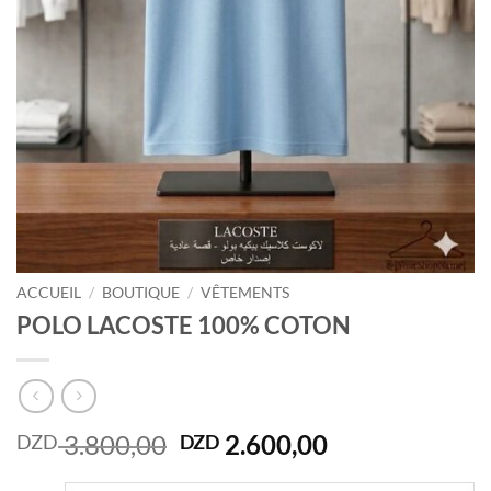
ACCUEIL
/
BOUTIQUE
/
VÊTEMENTS
POLO LACOSTE 100% COTON
Le
Le
3.800,00
2.600,00
DZD
DZD
prix
prix