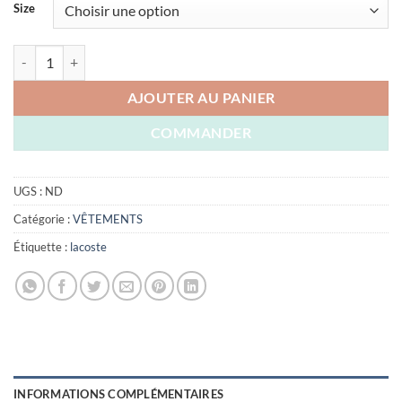
initial
actuel
Size
était :
est :
DZD 3.800,00.
DZD 2.600,00
quantité de POLO LACOSTE 100% COTON
AJOUTER AU PANIER
COMMANDER
UGS :
ND
Catégorie :
VÊTEMENTS
Étiquette :
lacoste
INFORMATIONS COMPLÉMENTAIRES