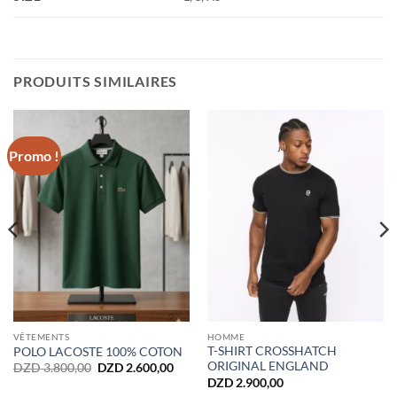
PRODUITS SIMILAIRES
Promo !
VÊTEMENTS
HOMME
T-SHIRT CROSSHATCH
POLO LACOSTE 100% COTON
ORIGINAL ENGLAND
Le
Le
DZD
3.800,00
DZD
2.600,00
prix
prix
DZD
2.900,00
initial
actuel