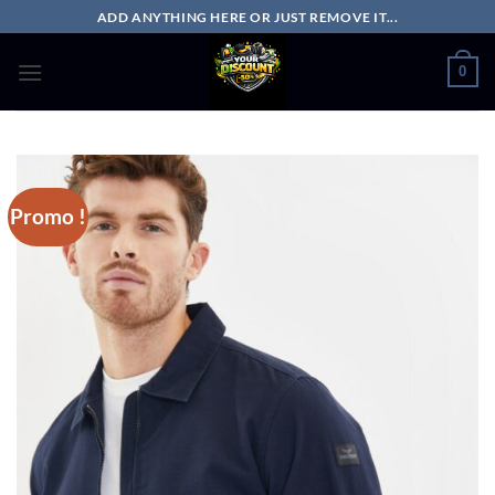
Passer
ADD ANYTHING HERE OR JUST REMOVE IT...
au
contenu
0
Promo !