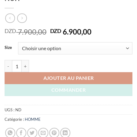
Le
Le
7.900,00
6.900,00
DZD
DZD
prix
prix
initial
actuel
Size
était :
est :
DZD 7.900,00.
DZD 6.900,00
quantité de VESTE THREADBARE ORIGINAL BLEU NUIT
AJOUTER AU PANIER
COMMANDER
UGS :
ND
Catégorie :
HOMME