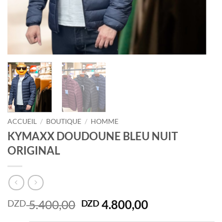
ACCUEIL
/
BOUTIQUE
/
HOMME
KYMAXX DOUDOUNE BLEU NUIT
ORIGINAL
Le
Le
5.400,00
4.800,00
DZD
DZD
prix
prix