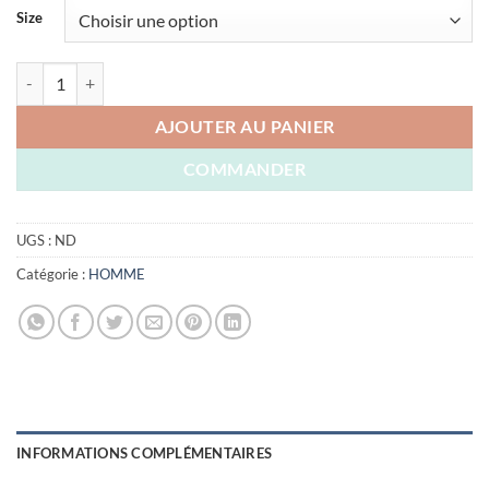
initial
actuel
Size
était :
est :
DZD 5.400,00.
DZD 4.800,00
quantité de KYMAXX DOUDOUNE BLEU NUIT ORIGINAL
AJOUTER AU PANIER
COMMANDER
UGS :
ND
Catégorie :
HOMME
INFORMATIONS COMPLÉMENTAIRES