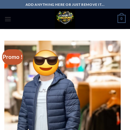
Passer
ADD ANYTHING HERE OR JUST REMOVE IT...
au
contenu
0
Promo !