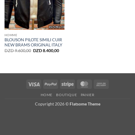
HOMME
BLOUSON PILOTE SIMILI CUIR
NEW BRAMS ORIGINAL ITALY
Le
Le
DZD
9.600,00
DZD
8.400,00
prix
prix
initial
actuel
était :
est :
DZD 9.600,00.
DZD 8.400,00.
Visa
PayPal
Stripe
MasterCard
Cash
On
HOME
BOUTIQUE
PANIER
Delivery
Copyright 2026 ©
Flatsome Theme