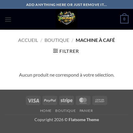
Passer
ADD ANYTHING HERE OR JUST REMOVE IT...
au
contenu
0
ACCUEIL
/
BOUTIQUE
/
MACHINE À CAFÉ
FILTRER
Aucun produit ne correspond à votre sélection.
Visa
PayPal
Stripe
MasterCard
Cash
On
HOME
BOUTIQUE
PANIER
Delivery
Copyright 2026 ©
Flatsome Theme