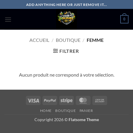
Passer
ADD ANYTHING HERE OR JUST REMOVE IT...
au
contenu
0
ACCUEIL
/
BOUTIQUE
/
FEMME
FILTRER
Aucun produit ne correspond à votre sélection.
Visa
PayPal
Stripe
MasterCard
Cash
On
HOME
BOUTIQUE
PANIER
Delivery
Copyright 2026 ©
Flatsome Theme