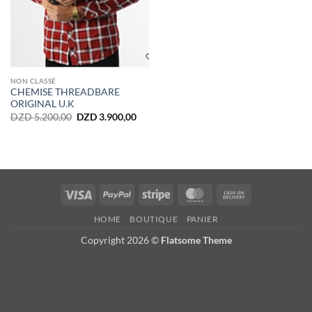
NON CLASSÉ
CHEMISE THREADBARE
ORIGINAL U.K
Le
Le
DZD
5.200,00
DZD
3.900,00
prix
prix
initial
actuel
était :
est :
DZD 5.200,00.
DZD 3.900,00.
Visa
PayPal
Stripe
MasterCard
Cash
On
HOME
BOUTIQUE
PANIER
Delivery
Copyright 2026 ©
Flatsome Theme